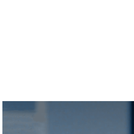
0
亿+
0
+
0
+